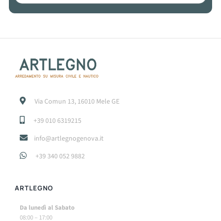
Via Comun 13, 16010 Mele GE
+39 010 6319215
info@artlegnogenova.it
+39 340 052 9882
ARTLEGNO
Da lunedì al Sabato
08:00 – 17:00