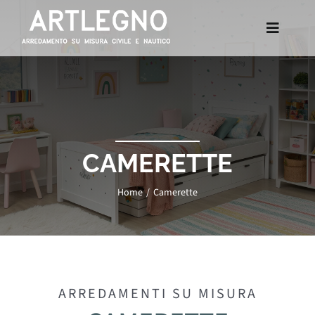
Salta
al
Toggle
contenuto
Navigat
Arredamenti
Yacht
CAMERETTE
Allestimenti
Home
Camerette
Lavori Realizz
Azienda
ARREDAMENTI SU MISURA