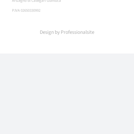
ArtLegno di Callegari Gianluca
P.IVA 02650330992
Design by
Professionalsite